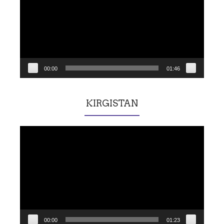
00:00
01:46
KIRGISTAN
Lecteur
vidéo
00:00
01:23