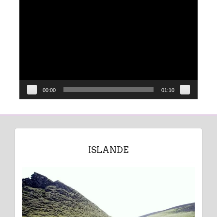
Lecteur
vidéo
00:00
01:10
ISLANDE