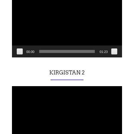
vidéo
00:00
01:23
KIRGISTAN 2
Lecteur
vidéo