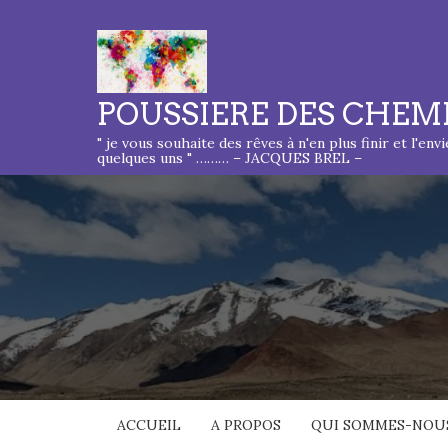
POUSSIERE DES CHEM
" je vous souhaite des rêves à n'en plus finir et l'env
quelques uns " ……… – JACQUES BREL –
ACCUEIL
A PROPOS
QUI SOMMES-NOUS