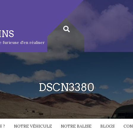
INS
ie furieuse d'en réaliser
DSCN3380
 ?
NOTRE VÉHICULE
NOTRE BALISE
BLOGS
CON