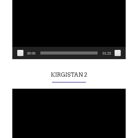
vidéo
00:00
01:23
KIRGISTAN 2
Lecteur
vidéo