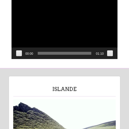
Lecteur
vidéo
00:00
01:10
ISLANDE