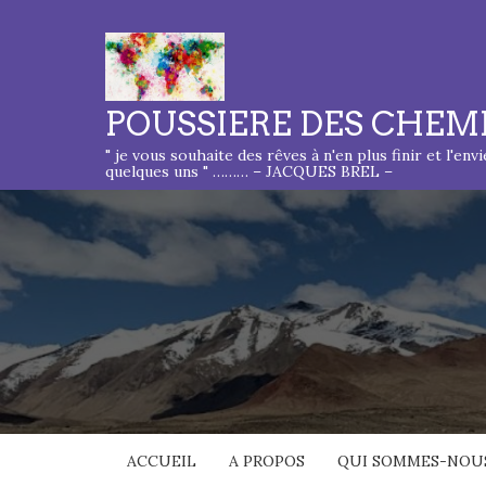
POUSSIERE DES CHEM
" je vous souhaite des rêves à n'en plus finir et l'env
quelques uns " ……… – JACQUES BREL –
ACCUEIL
A PROPOS
QUI SOMMES-NOUS