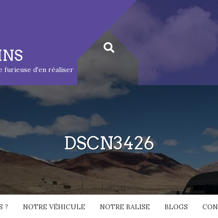
INS
ie furieuse d'en réaliser
DSCN3426
 ?
NOTRE VÉHICULE
NOTRE BALISE
BLOGS
CON