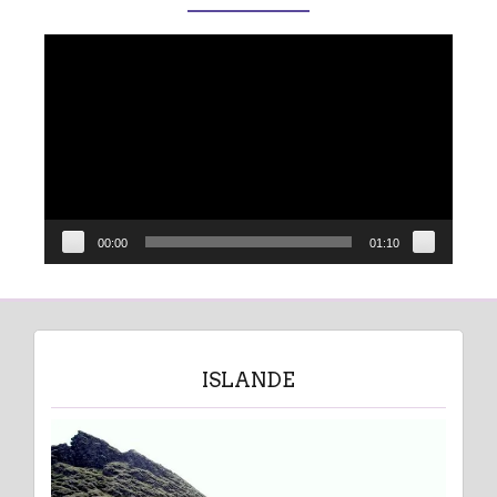
Lecteur
vidéo
00:00
01:10
ISLANDE