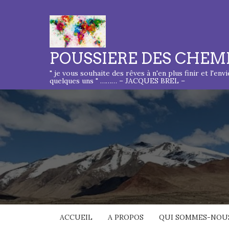
POUSSIERE DES CHEM
" je vous souhaite des rêves à n'en plus finir et l'env
quelques uns " ……… – JACQUES BREL –
ACCUEIL
A PROPOS
QUI SOMMES-NOUS