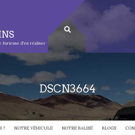
INS
ie furieuse d'en réaliser
DSCN3664
 ?
NOTRE VÉHICULE
NOTRE BALISE
BLOGS
CON