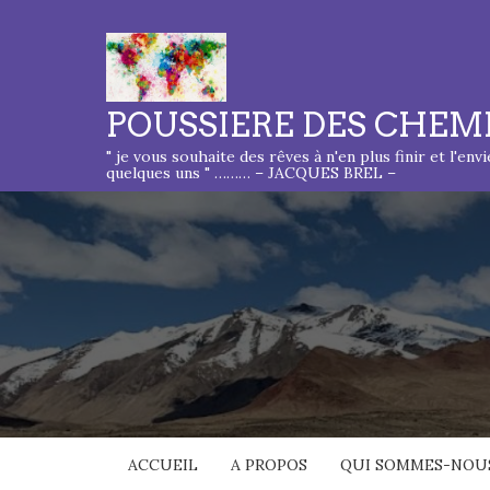
POUSSIERE DES CHEM
" je vous souhaite des rêves à n'en plus finir et l'env
quelques uns " ……… – JACQUES BREL –
ACCUEIL
A PROPOS
QUI SOMMES-NOUS