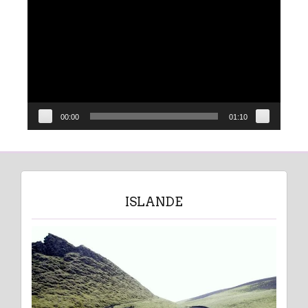
vidéo
00:00
01:10
ISLANDE