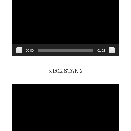
vidéo
00:00
01:23
KIRGISTAN 2
Lecteur
vidéo