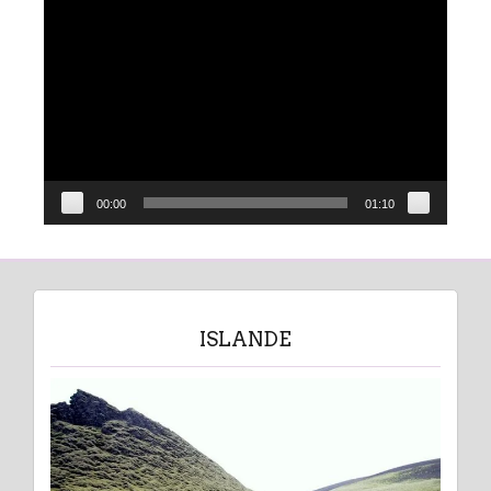
Lecteur
vidéo
00:00
01:10
ISLANDE