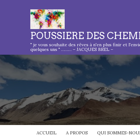
POUSSIERE DES CHEM
" je vous souhaite des rêves à n'en plus finir et l'env
quelques uns " ……… – JACQUES BREL –
ACCUEIL
A PROPOS
QUI SOMMES-NOUS