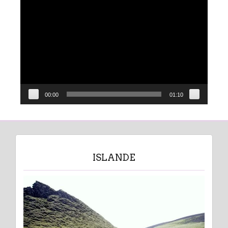
Lecteur
vidéo
00:00
01:10
ISLANDE