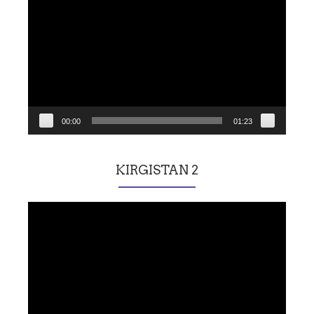
vidéo
00:00
01:23
KIRGISTAN 2
Lecteur
vidéo