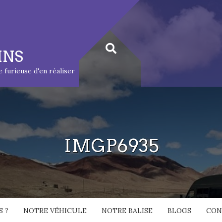
INS
ie furieuse d'en réaliser
IMGP6935
 ?
NOTRE VÉHICULE
NOTRE BALISE
BLOGS
CON