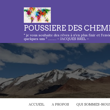
POUSSIERE DES CHEM
" je vous souhaite des rêves à n'en plus finir et l'env
quelques uns " ……… – JACQUES BREL –
ACCUEIL
A PROPOS
QUI SOMMES-NOUS