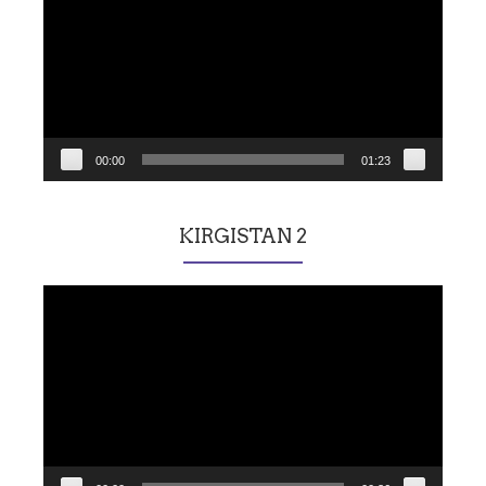
00:00
01:23
KIRGISTAN 2
Lecteur
vidéo