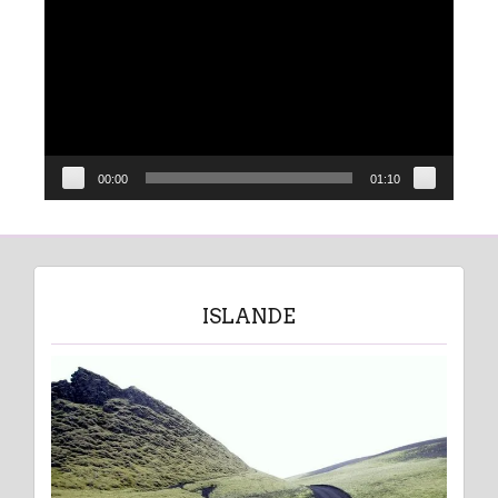
vidéo
00:00
01:10
ISLANDE