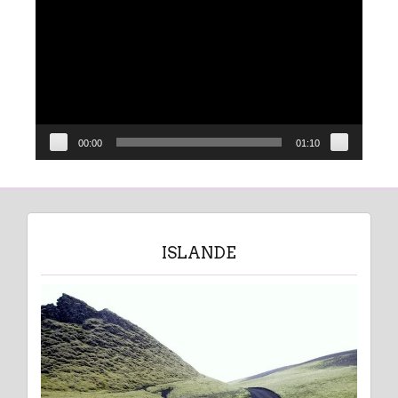
vidéo
00:00
01:10
ISLANDE