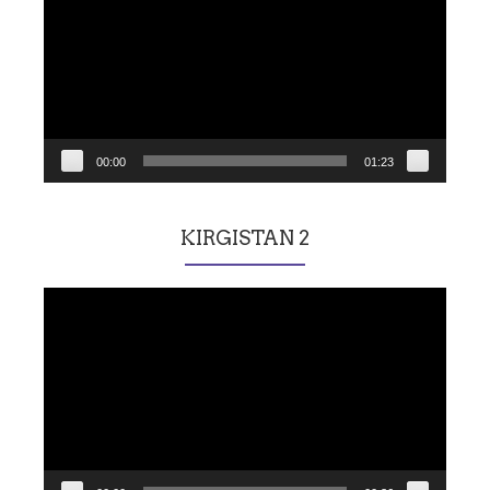
00:00
01:23
KIRGISTAN 2
Lecteur
vidéo