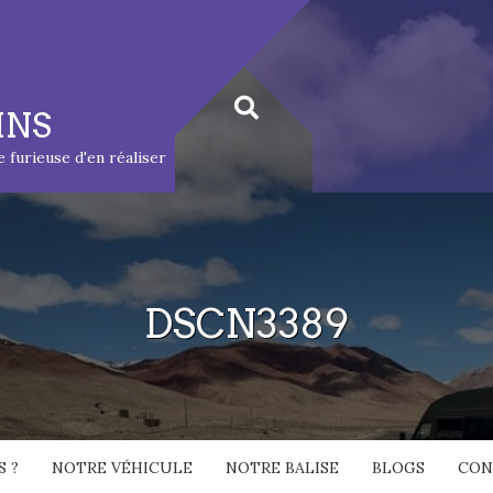
INS
ie furieuse d'en réaliser
DSCN3389
 ?
NOTRE VÉHICULE
NOTRE BALISE
BLOGS
CON