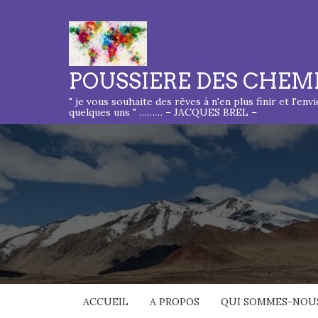
POUSSIERE DES CHEM
" je vous souhaite des rêves à n'en plus finir et l'env
quelques uns " ……… – JACQUES BREL –
ACCUEIL
A PROPOS
QUI SOMMES-NOUS