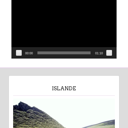
Lecteur
vidéo
00:00
01:10
ISLANDE