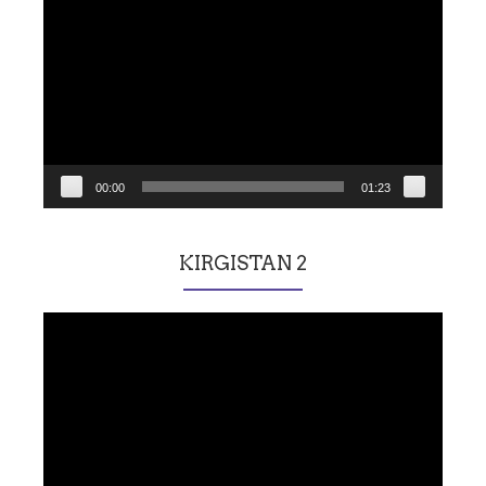
vidéo
00:00
01:23
KIRGISTAN 2
Lecteur
vidéo