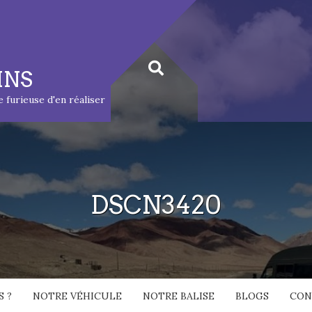
INS
ie furieuse d'en réaliser
DSCN3420
 ?
NOTRE VÉHICULE
NOTRE BALISE
BLOGS
CON