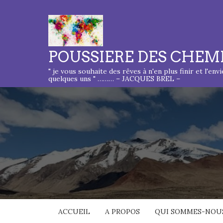
POUSSIERE DES CHEM
" je vous souhaite des rêves à n'en plus finir et l'env
quelques uns " ……… – JACQUES BREL –
ACCUEIL
A PROPOS
QUI SOMMES-NOUS