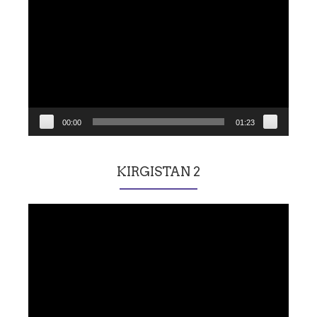
vidéo
00:00
01:23
KIRGISTAN 2
Lecteur
vidéo