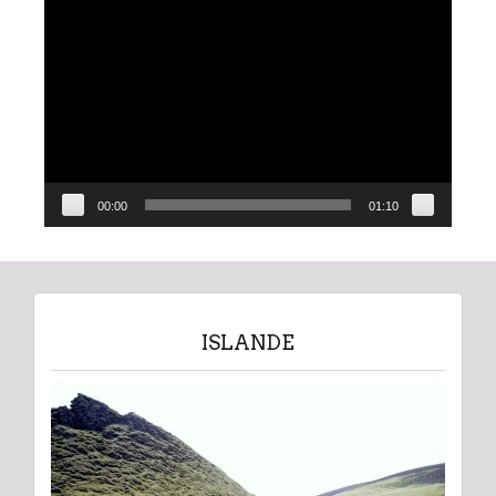
Lecteur
vidéo
00:00
01:10
ISLANDE