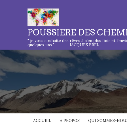
POUSSIERE DES CHEM
" je vous souhaite des rêves à n'en plus finir et l'env
quelques uns " ……… – JACQUES BREL –
ACCUEIL
A PROPOS
QUI SOMMES-NOUS