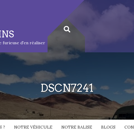
INS
ie furieuse d'en réaliser
DSCN7241
 ?
NOTRE VÉHICULE
NOTRE BALISE
BLOGS
CON