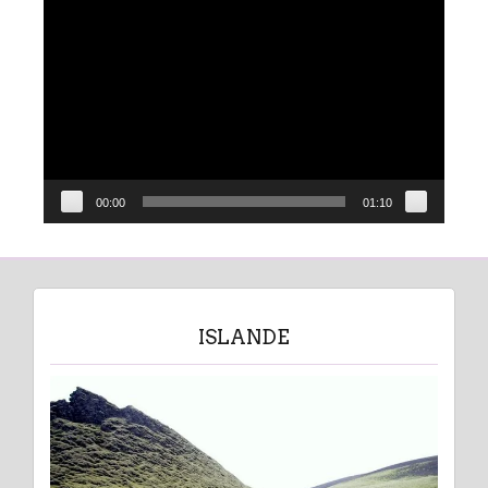
Lecteur
vidéo
00:00
01:10
ISLANDE