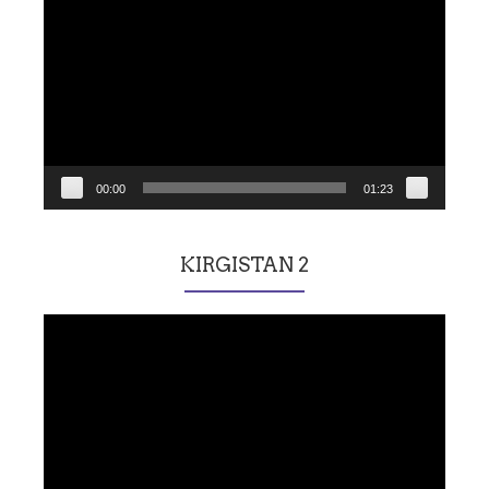
vidéo
00:00
01:23
KIRGISTAN 2
Lecteur
vidéo