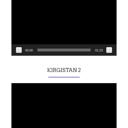
vidéo
00:00
01:23
KIRGISTAN 2
Lecteur
vidéo