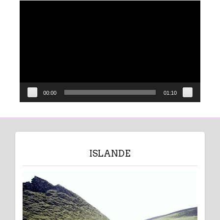
Lecteur
vidéo
00:00
01:10
ISLANDE