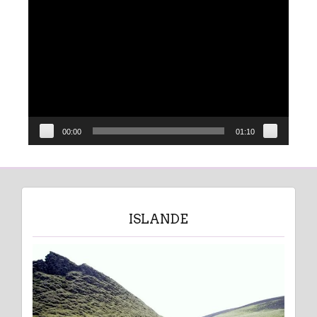
Lecteur
vidéo
00:00
01:10
ISLANDE