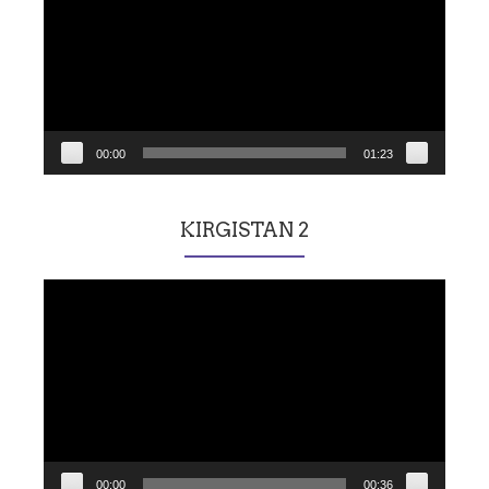
00:00
01:23
KIRGISTAN 2
Lecteur
vidéo
00:00
00:36