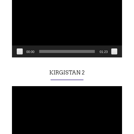
vidéo
00:00
01:23
KIRGISTAN 2
Lecteur
vidéo