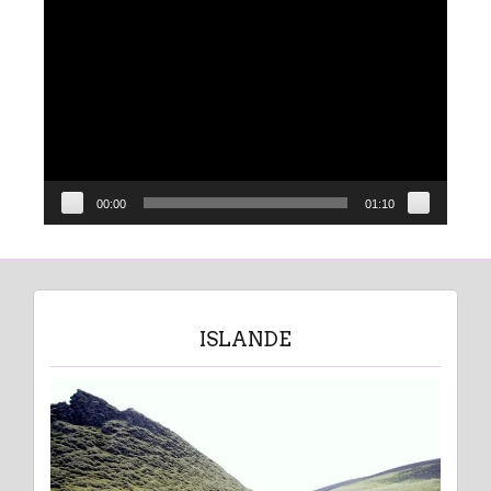
Lecteur
vidéo
00:00
01:10
ISLANDE