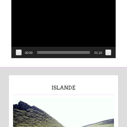
Lecteur
vidéo
00:00
01:10
ISLANDE