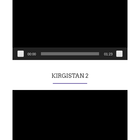
vidéo
00:00
01:23
KIRGISTAN 2
Lecteur
vidéo