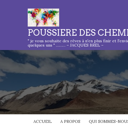
POUSSIERE DES CHEM
" je vous souhaite des rêves à n'en plus finir et l'env
quelques uns " ……… – JACQUES BREL –
ACCUEIL
A PROPOS
QUI SOMMES-NOUS