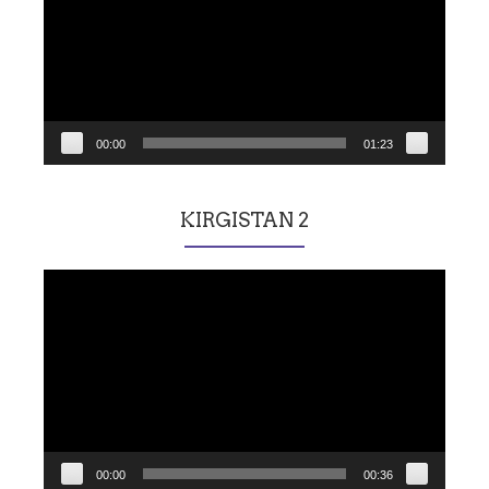
00:00
01:23
KIRGISTAN 2
Lecteur
vidéo
00:00
00:36