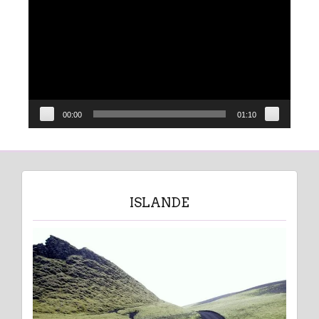
vidéo
00:00
01:10
ISLANDE