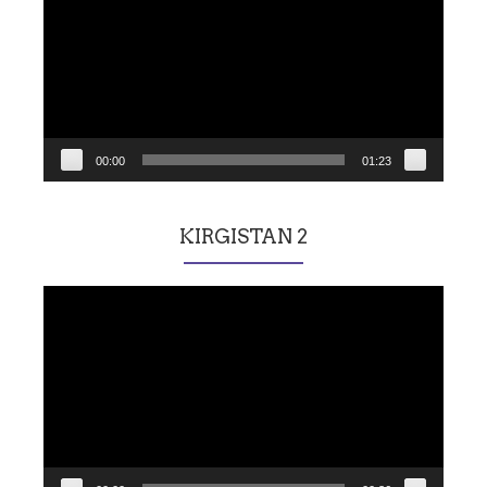
00:00
01:23
KIRGISTAN 2
Lecteur
vidéo