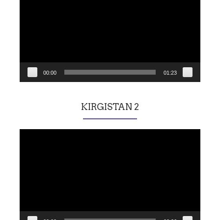
00:00
01:23
KIRGISTAN 2
Lecteur
vidéo