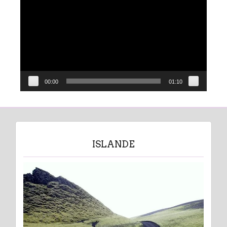
vidéo
00:00
01:10
ISLANDE