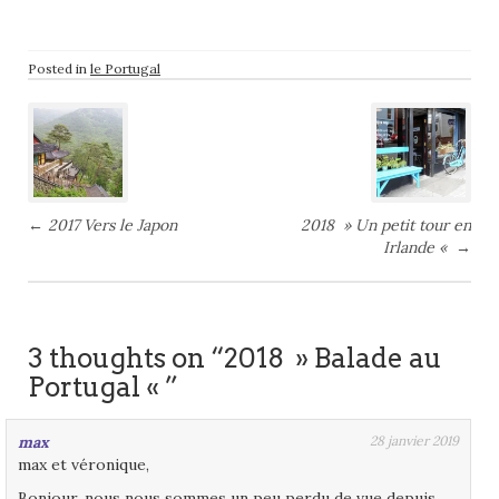
Posted in
le Portugal
Post
navigation
←
2017 Vers le Japon
2018 » Un petit tour en
Irlande «
→
3 thoughts on “2018 » Balade au
Portugal « ”
max
28 janvier 2019
max et véronique,
Bonjour, nous nous sommes un peu perdu de vue depuis