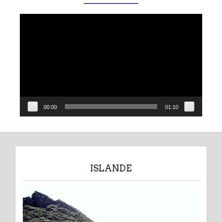
Lecteur
vidéo
00:00
01:10
ISLANDE