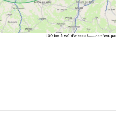
km à vol d’oiseau !…….ce n’est pas t