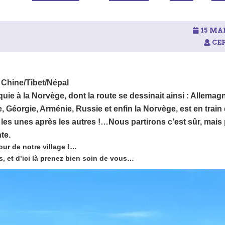
15 MAR
CER
t Chine/Tibet/Népal
rquie à la Norvège, dont la route se dessinait ainsi : Allemag
 Géorgie, Arménie, Russie et enfin la Norvège, est en train
 les unes après les autres !…Nous partirons c’est sûr, mais
te.
tour de notre village !…
, et d’ici là prenez bien soin de vous…