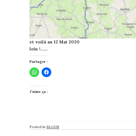
et voilà au 12 Mai 2020 100 
loin !……
Partager :
J’aime ça :
Posted in
BLOGS
Post