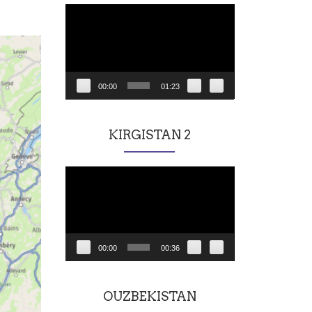
Lecteur
vidéo
00:00
01:23
KIRGISTAN 2
Lecteur
vidéo
00:00
00:36
OUZBEKISTAN