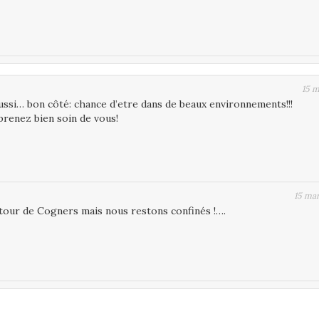
15 
ussi… bon côté: chance d’etre dans de beaux environnements!!!
prenez bien soin de vous!
15 ma
utour de Cogners mais nous restons confinés !….