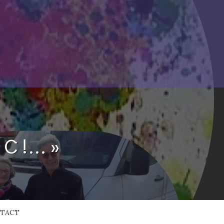
 C !… »
TACT