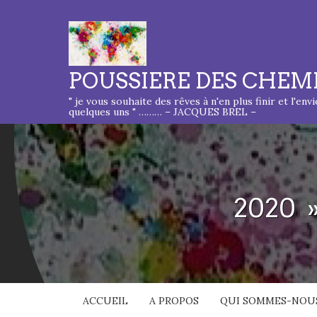
POUSSIERE DES CHEM
" je vous souhaite des rêves à n'en plus finir et l'env
quelques uns " ……… – JACQUES BREL –
2020 »
ACCUEIL
A PROPOS
QUI SOMMES-NOUS