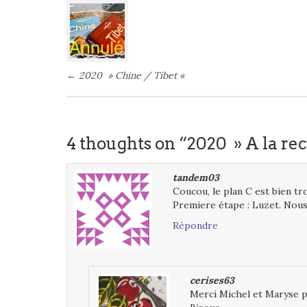
navigation
←
2020 » Chine / Tibet «
4 thoughts on “2020 » A la re
tandem03
Coucou, le plan C est bien tro
Premiere étape : Luzet. Nou
Répondre
cerises63
Merci Michel et Maryse p