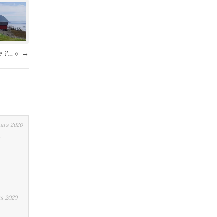
re ?… «
→
mars 2020
.
rs 2020