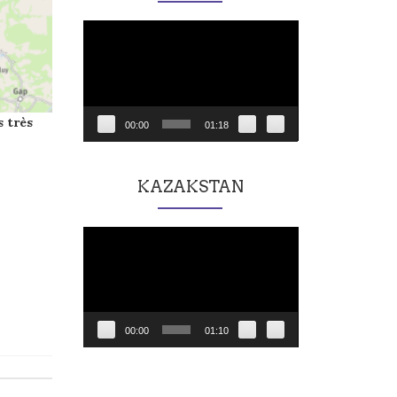
Lecteur
vidéo
rès
00:00
01:18
KAZAKSTAN
Lecteur
vidéo
00:00
01:10